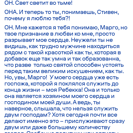
ОН. Свет светит во тьме!
ОНА. И теперь то ты, понимаешь, Стивен,
почему я люблю тебя?!
ОН. Мне кажется я тебя понимаю, Марго, но
твое признание в любви ко мне, просто
разрывает мое сердце. Неужели ты не
видишь, как трудно мужчине находиться
рядом с такой красоткой как ты, которая в
добавок еще так умна и так образованна,
что разве только святой способен устоять
перед таким великим искушением, как ты.
Но, увы, Марго! У моего сердца уже есть
госпожа, которой я поклялся служить до
конца жизни – моя Ребекка! Она и только
она является хозяином моего сердца и
господином моей души. А ведь, ты
наверное, слышала, что нельзя служить
двум господам? Хотя сегодня почти все
делают именно это – прислуживают сразу
двум или даже большему количеству