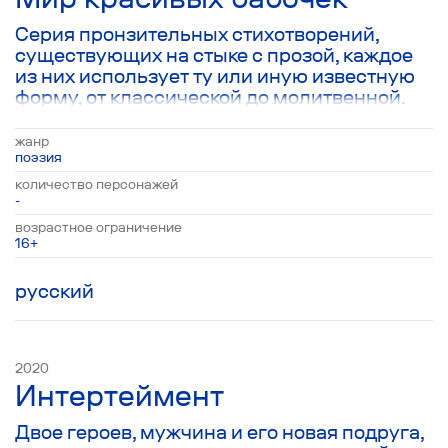
Серия пронзительных стихотворений,
существующих на стыке с прозой, каждое
из них использует ту или иную известную
форму, от классической до молитвенной.
Ключевыми темами, о которых рассуждает
автор становятся темы спасения души,
жанр
обретения своего истинного пути, умения
поэзия
быть в контакте с близкими людьми,
количество персонажей
религиозном сознании и
-
экзистенциальном страхе перед
возрастное ограничение
неизбежным. Однако, несмотря на
16+
сложность стихотворных форм и
затрагиваемых в них тем, все
русский
стихотворения отличает особое чувство
ритма и способность попасть в самый
центр зрительского сердца.
2020
Интертеймент
Двое героев, мужчина и его новая подруга,