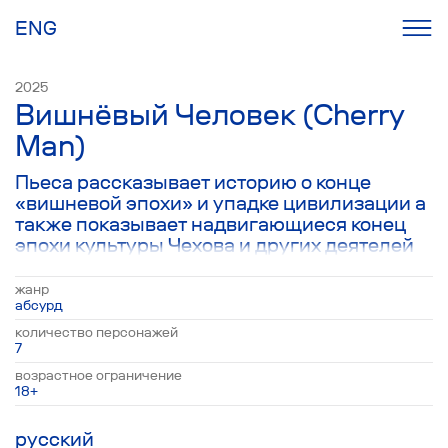
ENG
2025
Вишнёвый Человек (Cherry
Man)
Пьеса рассказывает историю о конце
«вишневой эпохи» и упадке цивилизации а
также показывает надвигающиеся конец
эпохи культуры Чехова и других деятелей
ХХ-го и начало ХХI-го века, одна эпоха
сменяет другую. Действие происходит в
жанр
США, в бывшем доме супружеской пары
абсурд
Тома и Джерри, которые спустя несколько
количество персонажей
лет возвращаются в свою роскошную
7
усадьбу. Все это время в доме жили их
возрастное ограничение
темнокожие слуги – Сюзанна и Дэниел, а
18+
также их дядя Бернард. Бернард - пожилой
мужчина не вполне в своем уме: он считает
русский