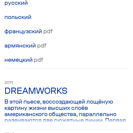
Ведь в итоге, боль и красота имеют общее
русский
начало и общий конец.
польский
французский
pdf
армянский
pdf
немецкий
pdf
2011
DREAMWORKS
В этой пьесе, воссоздающей лощёную
картину жизни высших слоёв
американского общества, параллельно
развиваются две сюжетные линии. Первая
- о главном редакторе научного журнала,
потерявшем жену и пытающемся не только