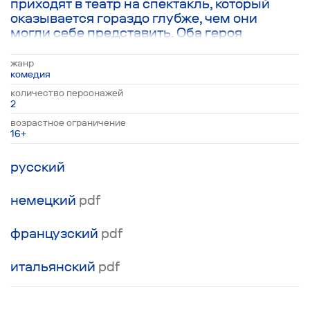
приходят в театр на спектакль, который
оказывается гораздо глубже, чем они
могли себе представить. Оба героя
попеременно, то становятся персонажами
идущего на сцене спектакля, то вновь
жанр
превращаются в зрителей, бесконечно
комедия
обсуждающих истинные чувства актёров
количество персонажей
на сцене и законы настоящего
2
интертеймента. В итоге происходящее на
возрастное ограничение
сцене и в зрительном зале окончательно
16+
путается и теперь героям предстоит самим
разобраться, что же реально в мире
русский
бесконечного развлечения.
немецкий
pdf
французский
pdf
итальянский
pdf