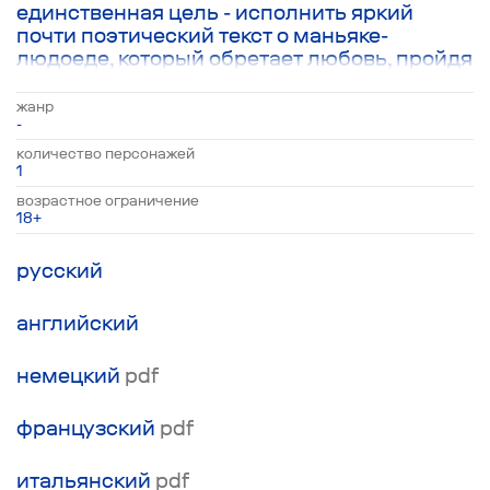
единственная цель - исполнить яркий
почти поэтический текст о маньяке-
людоеде, который обретает любовь, пройдя
через ад. Главный герой текста - пожилой
коренастый житель глухой русской
жанр
деревни, у которого сгорает дом вместе с
-
двумя собаками внутри. Череда роковых
количество персонажей
событий, последовавшая за этим пожаром
1
приводит его в смоленский дурдом, где он
возрастное ограничение
неожиданно для себя убивает Бога,
18+
обретает настоящую любовь и находит
своё последнее пристанище.
русский
английский
немецкий
pdf
французский
pdf
итальянский
pdf