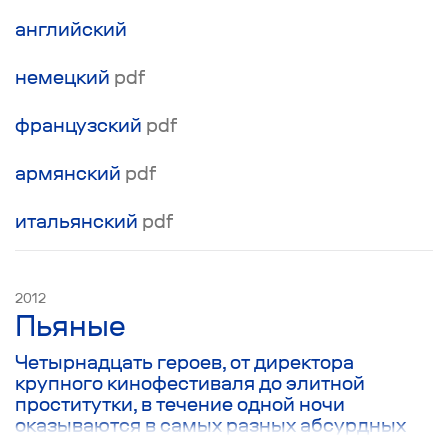
трагический финал.
английский
немецкий
pdf
французский
pdf
армянский
pdf
итальянский
pdf
2012
Пьяные
Четырнадцать героев, от директора
крупного кинофестиваля до элитной
проститутки, в течение одной ночи
оказываются в самых разных абсурдных
ситуациях. И связывает их только то, что