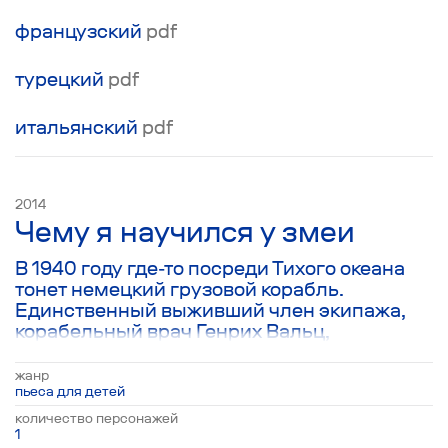
на могиле жены слепить снеговика, “Не
сотворив себе кумира”.
французский
pdf
турецкий
pdf
итальянский
pdf
2014
Чему я научился у змеи
В 1940 году где-то посреди Тихого океана
тонет немецкий грузовой корабль.
Единственный выживший член экипажа,
корабельный врач Генрих Вальц,
добирается до ближайшего острова,
оказавшегося необитаемым. Пьеса
жанр
представляет собой его предсмертное
пьеса для детей
письмо, написанное сыну Питеру, спустя 10
количество персонажей
лет пребывания на необитаемом острове.
1