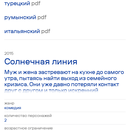
турецкий
pdf
румынский
pdf
итальянский
pdf
2015
Солнечная линия
Муж и жена застревают на кухне до самого
утра, пытаясь найти выход из семейного
кризиса. Они уже давно потеряли контакт
друг с другом и только искренний
разговор, в котором смещаются
привычные роли и представления о
жанр
семейной жизни способен дать их
комедия
отношениям новый импульс и помочь
количество персонажей
пересечь солнечную линию, символически
2
разделяющую пространство между ними. В
возрастное ограничение