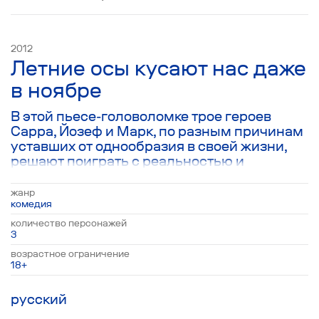
2012
Летние осы кусают нас даже
в ноябре
В этой пьесе-головоломке трое героев
Сарра, Йозеф и Марк, по разным причинам
уставших от однообразия в своей жизни,
решают поиграть с реальностью и
перевоплотиться в выдуманных
персонажей, чтобы выяснить у кого же всё-
жанр
таки был в гостях в прошлый понедельник
комедия
брат Марка Маркус, у Сарры или у Йозефа.
количество персонажей
Эта странная на первый взгляд игра
3
приводит к серии остроумных диалогов об
возрастное ограничение
иллюзорности выбора, страхе жить и
18+
идущем третий день дожде, смывающем на
своём пути любые смыслы.
русский