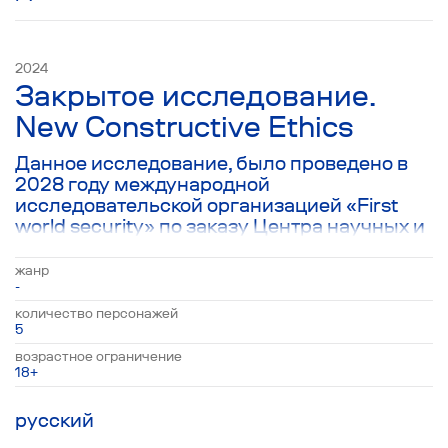
себя русским и ощущает ответственность
за все зверства, совершенные в мире и в
США. Однако, похоже, экстренная помощь в
этом доме требуется не только ему…
2024
Закрытое исследование.
New Constructive Ethics
Данное исследование, было проведено в
2028 году международной
исследовательской организацией «First
world security» по заказу Центра научных и
социальных исследований «New
Constructive Ethic». В основу этой
жанр
театральной постановки легли
-
расшифровки трех интервью,
количество персонажей
предоставленных нам заказчиком данного
5
проекта.
возрастное ограничение
18+
русский