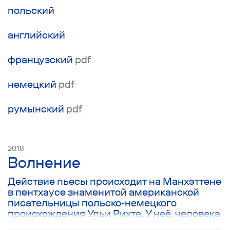
польский
английский
французский
pdf
немецкий
pdf
румынский
pdf
2018
Волнение
Действие пьесы происходит на Манхэттене
в пентхаусе знаменитой американской
писательницы польско-немецкого
происхождения Ульи Рихте. У неё, человека
закрытого и не публичного, берет очень