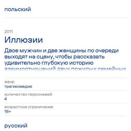
польский
2011
Иллюзии
Двое мужчин и две женщины по очереди
выходят на сцену, чтобы рассказать
удивительно глубокую историю
взаимоотношений двух пожилых семейных
пар: Денни, Сандры, Альберта и Маргарет.
Эта пьеса, состоящая из трогательных
жанр
эпизодов частной жизни двух супружеских
трагикомедия
пар, наполненная теплотой и чувством
количество персонажей
благодарности, в итоге оказывается
4
притчей об иллюзорности супружеской
возрастное ограничение
жизни и отсутствии какого-либо
18+
постоянства в окружающем нас мире.
Несмотря на комедийную составляющую в
русский
пьесе присутствует грустная интонация и