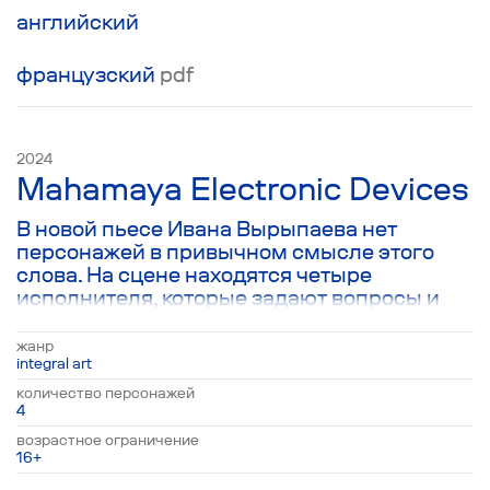
английский
французский
pdf
2024
Mahamaya Electronic Devices
В новой пьесе Ивана Вырыпаева нет
персонажей в привычном смысле этого
слова. На сцене находятся четыре
исполнителя, которые задают вопросы и
отвечают на них. Эта цепочка вопросов и
ответов проходит через все сферы
жанр
человеческой жизни: наука, политика,
integral art
семья, наркотики, секс, религия и так далее.
количество персонажей
Следуя за текстом, зрители проходят
4
сквозь сканер всей известной сегодня
возрастное ограничение
реальности, чтобы ответить себе на
16+
главный вопрос: Кто я такой на самом