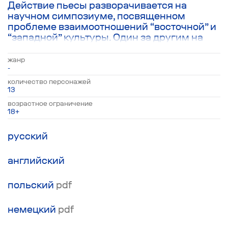
Действие пьесы разворачивается на
научном симпозиуме, посвященном
проблеме взаимоотношений “восточной” и
“западной” культуры. Один за другим на
сцену конференц-зала Копенгагенского
университета выходят девять
жанр
представителей мировой
-
интеллектуальной элиты. Несмотря на
количество персонажей
формат конференции и кажущуюся
13
сложность темы, герои постепенно от
возрастное ограничение
своих заранее подготовленных докладов
18+
переходят к вещам более частным и
сокровенным, чтобы поговорить о самом
русский
важном и вечном — месте человека в
нашем мире и смысле жизни.
английский
польский
pdf
немецкий
pdf