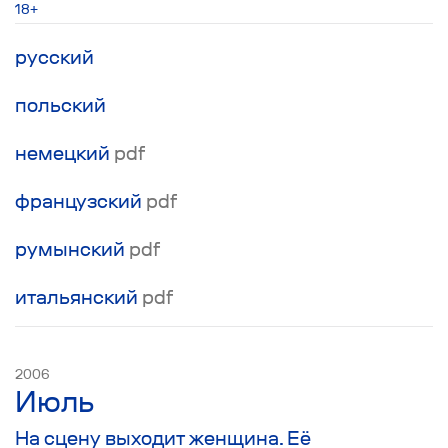
итоге из простой семейной темы пьеса
18+
переходит к разговору о самом актуальном
вопросе сегодняшнего дня - проблеме
русский
коммуникации между живыми существами
на этой планете.
польский
немецкий
pdf
французский
pdf
румынский
pdf
итальянский
pdf
2006
Июль
На сцену выходит женщина. Её