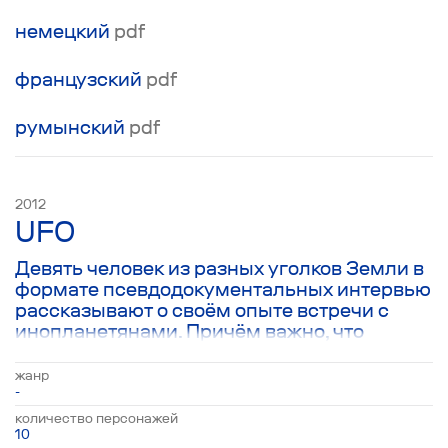
немецкий
pdf
французский
pdf
румынский
pdf
2012
UFO
Девять человек из разных уголков Земли в
формате псевдодокументальных интервью
рассказывают о своём опыте встречи с
инопланетянами. Причём важно, что
каждый из героев рассказывает не столько
о самом факте контакта с НЛО, сколько о
жанр
мощнейшем сакральном эффекте, который
-
этот уникальный опыт на них произвёл.
количество персонажей
10