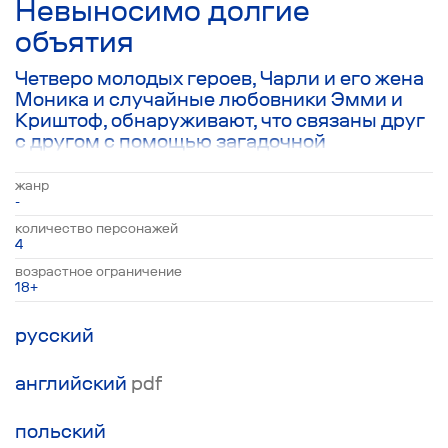
Невыносимо долгие
объятия
Четверо молодых героев, Чарли и его жена
Моника и случайные любовники Эмми и
Криштоф, обнаруживают, что связаны друг
с другом с помощью загадочной
внеземной сущности. Каждый из
персонажей оказывается в непростой
жанр
ситуации, когда окружающий мир не
-
принимает их, а они не понимают
количество персонажей
окружающий мир. Спасение приходит в
4
виде инопланетного голоса, который
возрастное ограничение
предлагает каждому из них отправиться в
18+
другую галактику, распрощавшись со
своей телесной оболочкой. Пьеса касается
русский
социальной темы миграции, а также
описывает духовный опыт.
английский
pdf
польский