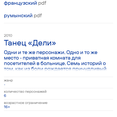
французский
pdf
румынский
pdf
2010
Танец «Дели»
Одни и те же персонажи. Одно и то же
место - приватная комната для
посетителей в больнице. Семь историй о
том, как из боли рождается причудливый
танец, символизирующий красоту и жизнь.
В каждой из пьес один из героев теряет
жанр
близкого человека, но к своему
-
собственному удивлению, не испытывает
количество персонажей
никаких чувств по этому поводу, зато так
6
или иначе сталкивается с танцем “Дели”,
возрастное ограничение
зародившимся из великой боли и
16+
способным эту боль в себе растворять.