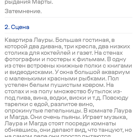
рыдания Марты.
Затемнение.
2. Сцена
Квартира Лауры. Большая гостиная, в
которой два дивана, три кресла, два низких
столика для коктейлей и газет. На стенах
фотографии и постеры к фильмам. В одну
из стен встроены книжные полки с книгами
и видеодисками. У окна большой аквариум
с маленькими красными рыбками. Пол
устелен белым пушистым ковром. На
столах и на полу множество бутылок из-
под пива, вина, водки, виски и т.д. Повсюду
тарелки с едой, разлитое вино,
опрокинутые пепельницы. В комнате Лаура
и Магда. Они очень пьяны. Играет музыка,
Лаура и Магда стоят посреди комнаты
обнявшись, они делают вид, что танцуют, но
на самом деле они просто пытаются