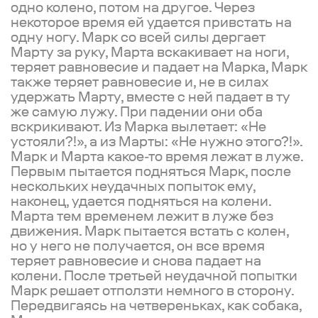
одно колено, потом на другое. Через
некоторое время ей удается привстать на
одну ногу. Марк со всей силы дергает
Марту за руку, Марта вскакивает на ноги,
теряет равновесие и падает на Марка, Марк
также теряет равновесие и, не в силах
удержать Марту, вместе с ней падает в ту
же самую лужу. При падении они оба
вскрикивают. Из Марка вылетает: «Не
устояли?!», а из Марты: «Не нужно этого?!».
Марк и Марта какое-то время лежат в луже.
Первым пытается подняться Марк, после
нескольких неудачных попыток ему,
наконец, удается подняться на колени.
Марта тем временем лежит в луже без
движения. Марк пытается встать с колен,
но у него не получается, он все время
теряет равновесие и снова падает на
колени. После третьей неудачной попытки
Марк решает отползти немного в сторону.
Передвигаясь на четвереньках, как собака,