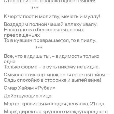
Стал от винного запаха вдвое пьяней!
***
К черту пост и молитву, мечеть и муллу!
Воздадим полной чашей аллаху хвалу.
Наша плоть в бесконечных своих
превращеньях
То в кувшин превращается, то в пиалу.
***
Все, что видишь ты, –
видимость только
одна
Только форма – а суть никому не видна.
Смысла этих картинок понять не пытайся –
Сядь спокойно в сторонке и выпей вина!
Омар Хайям «Рубаи»
Действующие лица:
Марта, красивая молодая девушка, 21 год.
Марк, директор крупного международного