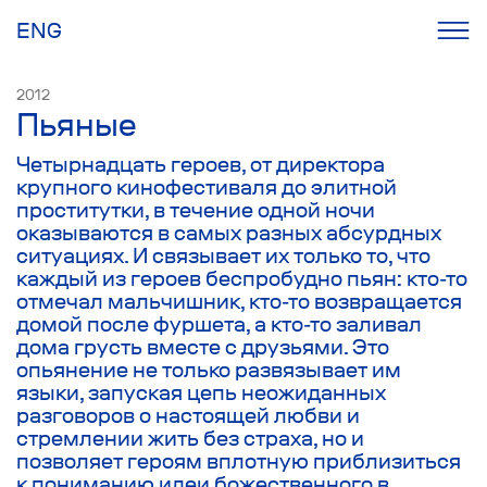
ENG
2012
Пьяные
Четырнадцать героев, от директора
крупного кинофестиваля до элитной
проститутки, в течение одной ночи
оказываются в самых разных абсурдных
ситуациях. И связывает их только то, что
каждый из героев беспробудно пьян: кто-то
отмечал мальчишник, кто-то возвращается
домой после фуршета, а кто-то заливал
дома грусть вместе с друзьями. Это
опьянение не только развязывает им
языки, запуская цепь неожиданных
разговоров о настоящей любви и
стремлении жить без страха, но и
позволяет героям вплотную приблизиться
к пониманию идеи божественного в